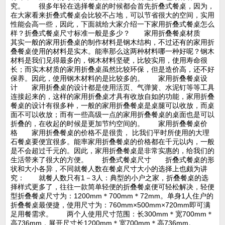
究。 很多年轻在选择餐桌的时候都会首先折叠式餐桌，因为，
在大家看来折叠式餐桌会比较不占地，可以节省很大的空间，实用
性能会高一些，因此，下面就给大家介绍一下家用折叠式餐桌怎么
样？折叠式餐桌尺寸标准一般是多少？ 家用折叠餐桌材质
其实一般的家用折叠桌的制作材料是钢木结构，不过还有的家用折
叠餐桌使用的材料是实木。能率那么这两种材料哪一种好呢？钢木
材料是我们见得最多的，钢木材料坚硬，比较实用，使用寿命很
长；而实木材质的家用折叠桌虽然比较环保，但是造价高，还不好
保养。因此，使用钢木材料的是比较多的。 家用折叠餐桌设
计 家用折叠桌的设计都是使用活页、气弹簧、水泥钉等等工具
连接起来的，这样的家用折叠桌才具有收放自如的功能，家用折叠
餐桌的设计有很多种，一般的家用折叠餐桌是桌腿可以收放，而桌
面不可以收放；而有一些高级一点的家用折叠餐桌的桌面也是可以
折叠的，在收起的时候是更加节约空间的。 家用折叠餐桌价
格 家用折叠餐桌的价格不是很贵， 比我们平时所使用的大理
石餐桌要便宜很多。能率家用折叠餐桌的价格都在千元以内，一般
是不会超过千元的。因此，家用折叠餐桌是非常实惠的，给我们的
生活带来了很大的方便。 折叠式餐桌尺寸 折叠式餐桌的形
状和大小各异，不同就餐人数在餐桌尺寸大小的选择上也颇为讲
究： 就餐人数只有1－3人：典型的小户之家，折叠餐桌的选
择样式更多了，往往一款简单轻便的折叠餐桌便可轻松解决，轻便
型折叠餐桌尺寸为：1200mm＊700mm＊72mm。单身1人住户的
折叠餐桌最便捷，使用尺寸为：760mm×500mm×720mm即可满
足用餐需求。 两个人使用尺寸范围：长300mm＊宽700mm＊
高736mm，展开尺寸长1200mm＊宽700mm＊高736mm。