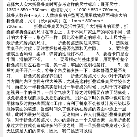
选择六人实木折叠餐桌时可参考这样的尺寸标准：展开尺寸：
1350＊850＊760mm；收缩后尺寸：1000＊850＊760mm。
就餐人数在4－6人：人数较多的户型可选用承载物品面积较大的
折叠餐桌，尺寸（长×宽×高）在：1mm＊800mm＊
720mm。 折叠式餐桌因为灵活性受到广大消费者的喜爱，折
叠前和折叠后的尺寸在市面上，由于不同厂家生产的标准不同，设
计的大小不一，形态不一样，因此没有固定的标准。以上尺寸是一
般折叠式餐桌的尺寸。 折叠餐桌选购注意事项 1、选购这
类桌子的时候，要注意焊接处是否光滑和无空隙。 2、要注意
镀膜是否均匀、柔和，弹簧的性能好不好。 3、要看卡口是否
牢固，滑槽涩不涩。 4、要看框架的整体质量，用两手将整个
折叠桌前后左右摇一摇、晃一晃，牢固的说明框架好。 5、最
后将桌子开合一次，将每个角度都变换一下，体验舒适度是否良
好。 折叠式餐桌保养知识 折叠式餐桌尺寸大小对于其的保
养方面的内容也拥有很大关系，尤其是这种折叠式餐桌尺寸较长之
时，而把另一半折叠其实使用另一半餐桌的时候，此时千万不能够
忽视另一半的保养，一般空气较为干燥之时则需要存放于阴凉处，
以免餐桌出现膨胀以及损伤的出现。另外在平时的保养中也可以使
用抹布及时做好表面清洁工作，有利于餐桌不会被菜汁所污染以及
服饰表面的喷漆。当然时间久了也不妨在餐桌的表面中涂上一层
蜡，此时为最好的选择。 无论如何，在人们挑选折叠餐桌的时
候，对于折叠式餐桌尺寸大小的选择是一个关键因素，如果折叠餐
桌过大往往就会造成许多的不便之处，而一旦折叠式餐桌过小又会
无法满足人们的需求，因此，我们挑选可以根_