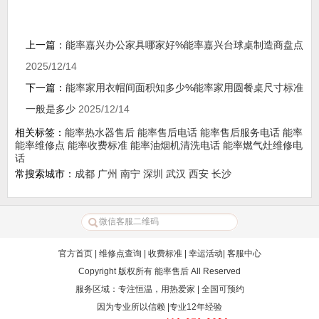
上一篇：
能率嘉兴办公家具哪家好%能率嘉兴台球桌制造商盘点
2025/12/14
下一篇：
能率家用衣帽间面积知多少%能率家用圆餐桌尺寸标准
一般是多少
2025/12/14
相关标签：
能率热水器售后
能率售后电话
能率售后服务电话
能率
能率维修点
能率收费标准
能率油烟机清洗电话
能率燃气灶维修电
话
常搜索城市：
成都
广州
南宁
深圳
武汉
西安
长沙
官方首页
|
维修点查询
|
收费标准
|
幸运活动
|
客服中心
Copyright 版权所有
能率售后
All Reserved
服务区域：专注恒温，用热爱家 | 全国可预约
因为专业所以信赖 |专业12年经验