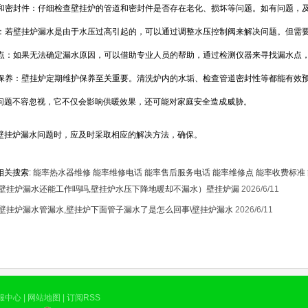
管道和密封件：仔细检查壁挂炉的管道和密封件是否存在老化、损坏等问题。如有问题，
水压：若壁挂炉漏水是由于水压过高引起的，可以通过调整水压控制阀来解决问题。但需
漏水点：如果无法确定漏水原因，可以借助专业人员的帮助，通过检测仪器来寻找漏水点
维护保养：壁挂炉定期维护保养至关重要。清洗炉内的水垢、检查管道密封性等都能有效
问题不容忽视，它不仅会影响供暖效果，还可能对家庭安全造成威胁。
壁挂炉漏水问题时，应及时采取相应的解决方法，确保。
相关搜索:
能率热水器维修
能率维修电话
能率售后服务电话
能率维修点
能率收费标准
壁挂炉漏水还能工作吗吗,壁挂炉水压下降地暖却不漏水）壁挂炉漏
2026/6/11
壁挂炉漏水管漏水,壁挂炉下面管子漏水了是怎么回事\壁挂炉漏水
2026/6/11
服中心
|
网站地图
|
订阅RSS