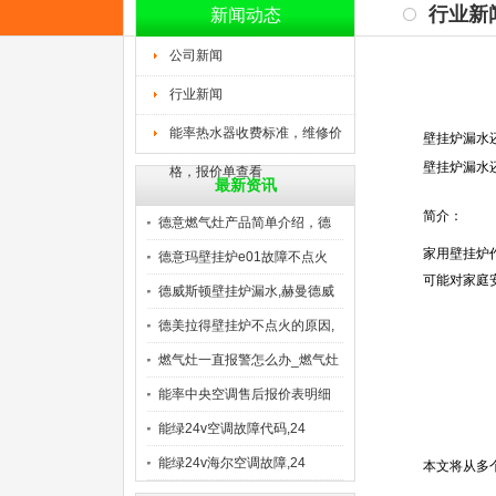
行业新
新闻动态
公司新闻
行业新闻
能率热水器收费标准，维修价
壁挂炉漏水
壁挂炉漏水
格，报价单查看
最新资讯
简介：
德意燃气灶产品简单介绍，德
家用壁挂炉
意
德意玛壁挂炉e01故障不点火
可能对家庭
德威斯顿壁挂炉漏水,赫曼德威
德美拉得壁挂炉不点火的原因,
燃气灶一直报警怎么办_燃气灶
能率中央空调售后报价表明细
是
能绿24v空调故障代码,24
能绿24v海尔空调故障,24
本文将从多