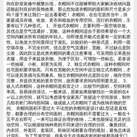
间在卧室装修中频繁出现，衣帽间不仅能够帮助大家解决收纳问题
还能起到良好的装饰效果。那么您知道衣帽间的面积和尺寸是多少
吗？接下来让我们一起去看看吧！ 衣帽间，在住宅居所当中，供
家庭成员存储、收放、更衣和梳妆的专用空间。流行的衣帽间，主
要有以下几种形式。 1、开放式衣帽间，主要利用一面空墙存放。
其优点是空气流通好，宽敞。这种衣帽间适合于那些希望在一个大
空间内解决所有功能的年轻人。但即便是开敞式也要有一定的私密
性。以免使大空间显得过于凌乱。比较好的一种形式是，利用一面
空墙存放，不完全封闭。优点是空气流通好，宽敞。不过缺点是防
尘差，因此防尘是此类衣帽间的重点注愈事项，可采用防尘革悬挂
衣服，用盒子来益放衣物。为便于区别，可增加一些标志。若多设
一些抽屉、小柜。则更为实用。 2、独立式衣帽间，这种衣帽间对
住宅面积要求较高。只有在宽敞的大空间中设立独立式衣帽间，才
可以使其美感与实用兼具。独立衣帽间的特点是防尘好，储存空间
完整，并提供充裕的更衣空间，故而要求房间内照明要充足。 3、
嵌入式衣帽间，这种衣帽间是权宜之计，比较节约面积，空间利用
率高。容易保持清洁。一般来说，居家如果能够找出一块面积在4
㎡以上的空间，就可以考虑请专业家具厂依据这个空间形状，制作
几组衣柜门和内部间隔，做成嵌人式衣帽间了成为收纳衣物的空
间。 衣帽间面积不需过大 不论您的衣帽间是设计成L型还是直线
型，都要合理的分布空间面积，衣帽间面积不需要过大，一般在十
五平左右即可，一来可以保证合理的收纳，二来也能保证充足的活
动空间，可以根据收纳种类的不同来进行合理的分区，像悬挂区、
内衣区、外套区、套装区、鞋袜区域都要合理的规划，避免总体设
计混乱。 为了节省空间，很多业主在选购衣柜的时候都选择无门