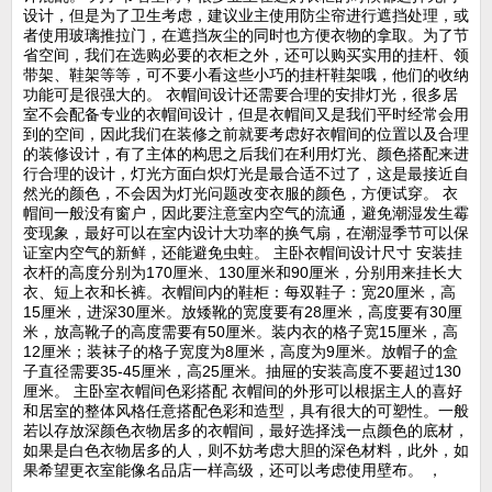
设计，但是为了卫生考虑，建议业主使用防尘帘进行遮挡处理，或
者使用玻璃推拉门，在遮挡灰尘的同时也方便衣物的拿取。为了节
省空间，我们在选购必要的衣柜之外，还可以购买实用的挂杆、领
带架、鞋架等等，可不要小看这些小巧的挂杆鞋架哦，他们的收纳
功能可是很强大的。 衣帽间设计还需要合理的安排灯光，很多居
室不会配备专业的衣帽间设计，但是衣帽间又是我们平时经常会用
到的空间，因此我们在装修之前就要考虑好衣帽间的位置以及合理
的装修设计，有了主体的构思之后我们在利用灯光、颜色搭配来进
行合理的设计，灯光方面白炽灯光是最合适不过了，这是最接近自
然光的颜色，不会因为灯光问题改变衣服的颜色，方便试穿。 衣
帽间一般没有窗户，因此要注意室内空气的流通，避免潮湿发生霉
变现象，最好可以在室内设计大功率的换气扇，在潮湿季节可以保
证室内空气的新鲜，还能避免虫蛀。 主卧衣帽间设计尺寸 安装挂
衣杆的高度分别为170厘米、130厘米和90厘米，分别用来挂长大
衣、短上衣和长裤。衣帽间内的鞋柜：每双鞋子：宽20厘米，高
15厘米，进深30厘米。放矮靴的宽度要有28厘米，高度要有30厘
米，放高靴子的高度需要有50厘米。装内衣的格子宽15厘米，高
12厘米；装袜子的格子宽度为8厘米，高度为9厘米。放帽子的盒
子直径需要35-45厘米，高25厘米。抽屉的安装高度不要超过130
厘米。 主卧室衣帽间色彩搭配 衣帽间的外形可以根据主人的喜好
和居室的整体风格任意搭配色彩和造型，具有很大的可塑性。一般
若以存放深颜色衣物居多的衣帽间，最好选择浅一点颜色的底材，
如果是白色衣物居多的人，则不妨考虑大胆的深色材料，此外，如
果希望更衣室能像名品店一样高级，还可以考虑使用壁布。 ，