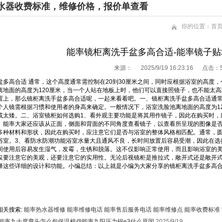
水器收费标准，维修价格，报价单查看
你的位置：
首
能率镜柜离洗手盆多高合适-能率镜子
来源：
2025/9/19 16:23:16 点击：
盆多高合适 通常，这个高度通常需控制在20到30厘米之间，同时应根据浴室的高度
离地面的高度为120厘米，当一个人站在地板上时，他们可以直接照镜子，也不能太高
置上，那么镜柜离洗手盆多高合适呢，一起来看看吧。一、镜柜离洗手盆多高合适通常
个人镜需根据习惯和使用者的身高来确定。一般情况下，浴室洗脸池离地面的高度为1
或太矮。二、浴室镜柜如何选购1、看外观主要功能是将其用作镜子，因此在购买时，
。能率大家还应该从正面，侧面和背面的不同角度查看镜子，以查看所呈现的图像是否
多种材料和形状，因此在购买时，应注意它们是否与浴室的整体风格相匹配。通常，
浴室。3、看防水防潮功能浴室水量大且通风不良，长时间放置后容易受潮，因此在选
间使用后容易发生湿气，发霉，生锈和脱落。这不仅影响正常使用，而且影响浴室的美
仅要注意它的美观，还要注意它的实用性。无论后视镜柜是推拉式，敞开式还是敞开
择这些详细的设计和功能。小编总结：以上就是小编为大家分享的镜柜离洗手盆多高
相关搜索:
能率热水器维修
能率维修电话
能率售后服务电话
能率维修点
能率收费标准
能率九十度弯头怎么包保温棉@能率九阳压力锅e3什么原因
2025/9/19