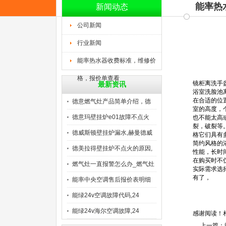
能率热
新闻动态
公司新闻
行业新闻
能率热水器收费标准，维修价
格，报价单查看
镜柜离洗手
最新资讯
浴室洗脸池
在合适的位
德意燃气灶产品简单介绍，德
室的高度，
意
德意玛壁挂炉e01故障不点火
也不能太高
裂，破裂等
德威斯顿壁挂炉漏水,赫曼德威
格它们具有
简约风格的
德美拉得壁挂炉不点火的原因,
性能，长时
在购买时不
燃气灶一直报警怎么办_燃气灶
实际需求选
有了，
能率中央空调售后报价表明细
是
能绿24v空调故障代码,24
能绿24v海尔空调故障,24
感谢阅读！
上一篇：