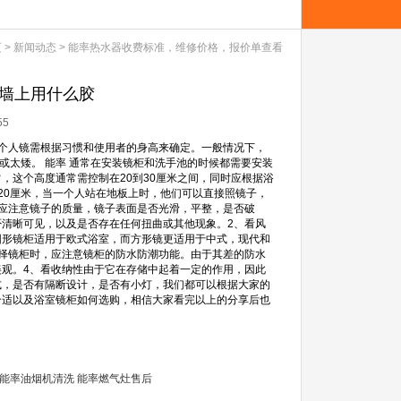
页
>
新闻动态
>
能率热水器收费标准，维修价格，报价单查看
贴墙上用什么胶
55
，个人镜需根据习惯和使用者的身高来确定。一般情况下，
或太矮。 能率 通常在安装镜柜和洗手池的时候都需要安装
，这个高度通常需控制在20到30厘米之间，同时应根据浴
20厘米，当一个人站在地板上时，他们可以直接照镜子，
应注意镜子的质量，镜子表面是否光滑，平整，是否破
清晰可见，以及是否存在任何扭曲或其他现象。2、看风
圆形镜柜适用于欧式浴室，而方形镜更适用于中式，现代和
择镜柜时，应注意镜柜的防水防潮功能。由于其差的防水
观。4、看收纳性由于它在存储中起着一定的作用，因此
式，是否有隔断设计，是否有小灯，我们都可以根据大家的
合适以及浴室镜柜如何选购，相信大家看完以上的分享后也
能率油烟机清洗
能率燃气灶售后